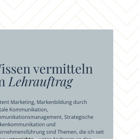
issen vermitteln
m
Lehrauftrag
tent Marketing, Markenbildung durch
itale Kommunikation,
munikationsmanagement, Strategische
kenkommunikation und
ernehmensführung sind Themen, die ich seit