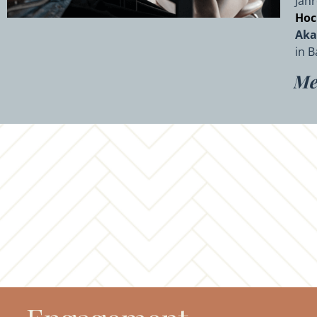
Jah
Hoc
Aka
in 
Me